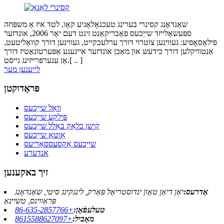
שאַנדאָנג קסינרי בערינג טעכנאָלאָגיע קאָו, לטד איז אַ משפּחה
ספּעשאַלייזד שייַכעס פאַבריקאַנט זינט דעם יאָר 2006, אונדזער
פילאָסאָפיע: געווינען צוטרוי דורך ערלעכקייט, געווינען דורך קוואַליטעט,
אַנטוויקלען דורך כידעש און מאַכן אונדזער אייגענע אַפּערטונאַטיז דורך
אַן ענערפּרייזינג גייסט.[ .. ]
לייענען מער
פּראָדוקטן
וואַל שייַכעס
פּילקע שייַכעס
קישן בלאַק באַלל שייַכעס
אַוטאָ שייַכעס
שייַכעס אַקסעססאָריעס
אנדערע
זיך באקענען
אַדרעס:
יאַן דיאַן טאַון ינדוסטריאַל פּאַרק, לינגקינג סיטי, שאַנדאָנג
פּראַווינס, טשיינאַ
טעלעפֿאָן:
+86-635-2857766
מאָביל:
+8615588627097