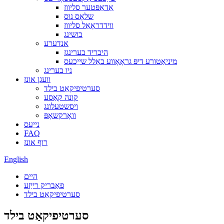
אַדאַפּטער סליווז
שלאָס נוס
ווידדראָאַל סליווז
בושינג
אנדערע
היבריד בערינגז
מיניאַטורע דיפּ גראָאָווע באַלל שייַכעס
ניו בערינג
וועגן אונז
סערטיפיקאַט בילד
קונה קאַסע
ויסשטעלונג
וואָרקשאָפּ
נייַעס
FAQ
רוף אונז
English
היים
פאַבריק רייַזע
סערטיפיקאַט בילד
סערטיפיקאַט בילד