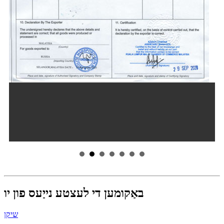
באַקומען די לעצטע נייַעס פון יו
שיקן