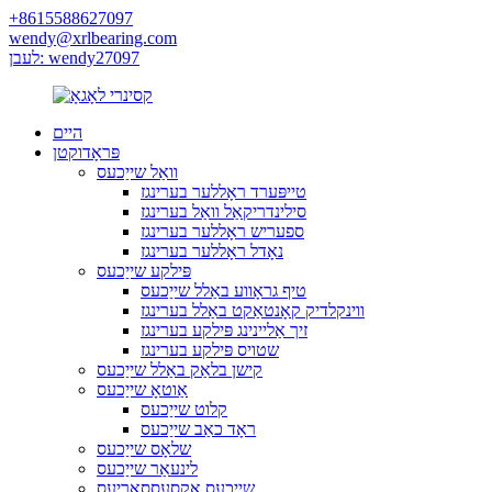
+8615588627097
wendy@xrlbearing.com
לעבן: wendy27097
היים
פּראָדוקטן
וואַל שייַכעס
טייפּערד ראָללער בערינגז
סילינדריקאַל וואַל בערינגז
ספעריש ראָללער בערינגז
נאָדל ראָללער בערינגז
פּילקע שייַכעס
טיף גראָווע באַלל שייַכעס
ווינקלדיק קאָנטאַקט באַלל בערינגז
זיך אַליינינג פּילקע בערינגז
שטויס פּילקע בערינגז
קישן בלאַק באַלל שייַכעס
אַוטאָ שייַכעס
קלוט שייַכעס
ראָד כאַב שייַכעס
שלאָס שייַכעס
לינעאַר שייַכעס
שייַכעס אַקסעססאָריעס