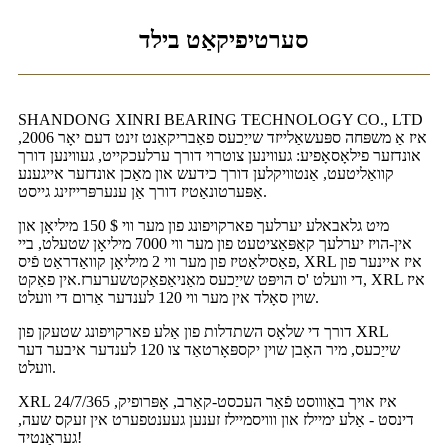
סערטיפיקאַט בילד
SHANDONG XINRI BEARING TECHNOLOGY CO., LTD
איז אַ משפּחה ספּעשאַלייזד שייַכעס פאַבריקאַנט זינט דעם יאָר 2006,
אונדזער פילאָסאָפיע: געווינען צוטרוי דורך ערלעכקייט, געווינען דורך
קוואַליטעט, אַנטוויקלען דורך כידעש און מאַכן אונדזער אייגענע
אַפּערטונאַטיז דורך אַן ענערפּרייזינג גייסט.
מיט גלאבאלע יערלעך פארקויפונג פון מער ווי $ 150 מיליאָן און
אין-הויז יערלעך קאַפּאַציטעט פון מער ווי 7000 מיליאָן שטעלט, ביי
פאַסילאַטיז פון מער ווי 2 מיליאָן קוואַדראַט פֿיס, XRL איז איינער פון
די וועלט 'ס הויפּט שייַכעס מאַניאַפאַקטשערערז.אין פאַקט, XRL איז
שוין סאָלד אין מער ווי 120 לענדער אַרום די וועלט.
דורך די שלאָס השתדלות פון אַלע פארקויפונג שטעקן פון XRL
שייַכעס, מיר האָבן שוין יקספּאָרטאַד צו 120 לענדער איבער דער
וועלט.
XRL איז אויך באַוווסט פֿאַר העכסט-קאַרב, אָפּרופיק, 24/7/365
דינסט - אַלע ימיילז און ווויסמיילז זענען געענטפערט אין זעקס שעה,
געראַנטיד!