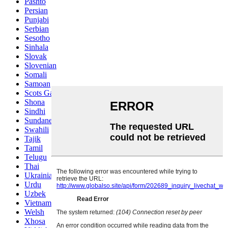
Pashto
Persian
Punjabi
Serbian
Sesotho
Sinhala
Slovak
Slovenian
Somali
Samoan
Scots Gaelic
Shona
Sindhi
Sundanese
Swahili
Tajik
Tamil
Telugu
Thai
Ukrainian
Urdu
Uzbek
Vietnamese
Welsh
Xhosa