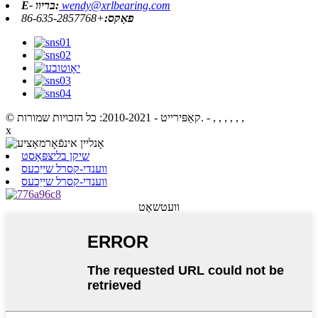
wendy@xrlbearing.com
E- בריוו:
פאַקס:
+86-635-2857768
- , , , , , ,
© קאַפּירייט - 2010-2021: כל הזכויות שמורות.
x
שיקן בליצפּאָסט
ווענדי-קסרל שייַכעס
ווענדי-קסרל שייַכעס
וועטשאַט