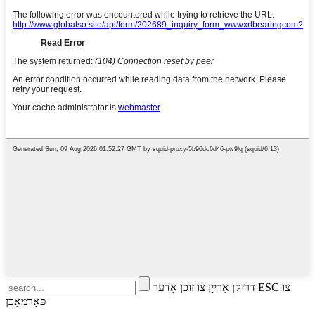
דריקן אַרייַן צו זוכן אָדער ESC צו
פאַרמאַכן